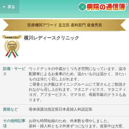
戻る
病院の通信簿
医療機関アワード 足立区 産科部門 最優秀賞
横川レディースクリニック
設備・サービ
ウッドデッキの中庭がくつろぎ空間になっています。温冷
ス
配膳車によるお食事のため、温かいものは温かく、冷たい
ものは冷たく召し上がれます。
ご昼食とお夕飯はダイニングルームにて皆さんとご歓談さ
れながら召し上がれます。マタニティビクス、マタニティ
ヨガ、アフタービクス、ママヨガ、母親学級のクラスもあ
ります。
資格など
母体保護法指定医日本産婦人科認定医
その他特記事
お待ち時間短縮のため、外来数を増やしました。
項
産科・婦人科とも２外来ずつになります。改装中は大変、