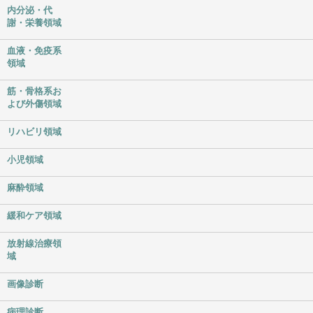
内分泌・代
謝・栄養領域
血液・免疫系
領域
筋・骨格系お
よび外傷領域
リハビリ領域
小児領域
麻酔領域
緩和ケア領域
放射線治療領
域
画像診断
病理診断