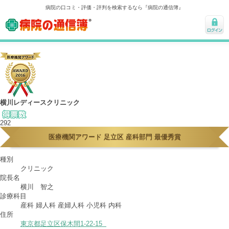
病院の口コミ・評価・評判を検索するなら『病院の通信簿』
病院の通信簿
ログ
イン
横川レディースクリニック
292
医療機関アワード 足立区 産科部門 最優秀賞
種別
クリニック
院長名
横川 智之
診療科目
産科 婦人科 産婦人科 小児科 内科
住所
東京都足立区保木間1-22-15