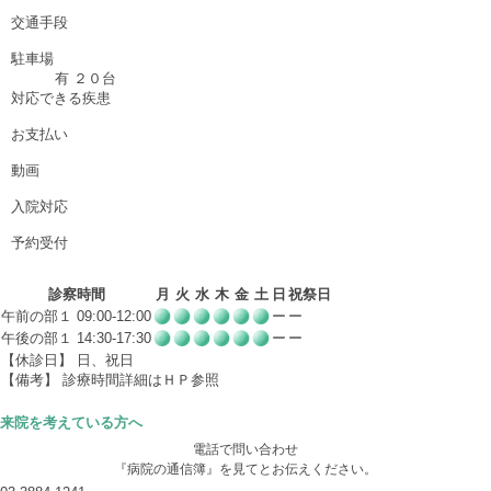
交通手段
駐車場
有 ２０台
対応できる疾患
お支払い
動画
入院対応
予約受付
診察時間
月
火
水
木
金
土
日
祝祭日
午前の部１ 09:00-12:00
ー
ー
午後の部１ 14:30-17:30
ー
ー
【休診日】 日、祝日
【備考】 診療時間詳細はＨＰ参照
来院を考えている方へ
電話で問い合わせ
『病院の通信簿』を見てとお伝えください。