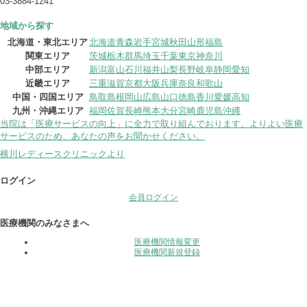
03-3884-1241
地域から探す
北海道・東北エリア
北海道
青森
岩手
宮城
秋田
山形
福島
関東エリア
茨城
栃木
群馬
埼玉
千葉
東京
神奈川
中部エリア
新潟
富山
石川
福井
山梨
長野
岐阜
静岡
愛知
近畿エリア
三重
滋賀
京都
大阪
兵庫
奈良
和歌山
中国・四国エリア
鳥取
島根
岡山
広島
山口
徳島
香川
愛媛
高知
九州・沖縄エリア
福岡
佐賀
長崎
熊本
大分
宮崎
鹿児島
沖縄
当院は「医療サービスの向上」に全力で取り組んでおります。よりよい医療
サービスのため、あなたの声をお聞かせください。
横川レディースクリニックより
ログイン
会員ログイン
医療機関のみなさまへ
医療機関情報変更
医療機関新規登録