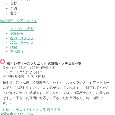
入院
予約
急患
施設概要・交通アクセス
クチコミ・評判
施設紹介
医師・スタッフ
設備・サービス
Q&A
求人情報
横川レディースクリニック の評価・クチコミ一覧
良かった!（251件）
/ 292件 (評価:
4.8
)
アンケート用紙による口コミ
2016年9月通院
30代 （女性）
先生達も皆さん優しく質問等もしやすく、スタッフの方々もアットホー
ムでとても話しやすいし、よく気がついてくれます。（対応してくださ
った皆さん全てに感謝です。ピンクのエプロンの看護士さん、お産をは
げまして下さった夜間に対応して下さった助産師さん、特に感謝で
す。）
評価・クチコミをもっと見る
投票する
来院を考えている方へ