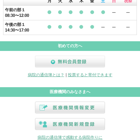
月
火
水
木
金
土
日
祝祭
午前の部１
ー
ー
08:30〜12:00
●
●
●
●
●
●
午後の部１
ー
ー
ー
14:30〜17:00
●
●
●
●
●
初めての方へ
無料会員登録
病院の通信簿とは？
|
投票すると寄付できます
医療機関のみなさまへ
医療機関情報変更
医療機関新規登録
病院の通信簿で感動する病院作りに