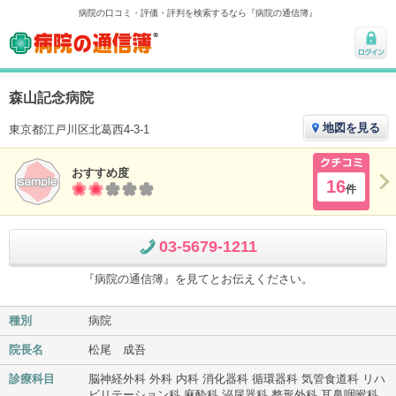
病院の口コミ・評価・評判を検索するなら『病院の通信簿』
病院の通信簿
ログ
イン
森山記念病院
地図を見る
東京都江戸川区北葛西4-3-1
おすすめ度
クチコ
16
件
ミ
03-5679-1211
『病院の通信簿』を見てとお伝えください。
種別
病院
院長名
松尾 成吾
診療科目
脳神経外科 外科 内科 消化器科 循環器科 気管食道科 リハ
ビリテーション科 麻酔科 泌尿器科 整形外科 耳鼻咽喉科