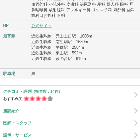
血管外科 小児外科 皮膚科 泌尿器科 産科 婦人科 眼科 耳
鼻咽喉科 放射線科 アレルギー科 リウマチ科 麻酔科 歯科
歯科口腔外科 不明
HP
公式サイト
最寄駅
近鉄生駒線 元山上口駅 1608m
近鉄生駒線 南生駒駅 1680m
近鉄生駒線 平群駅 2564m
近鉄生駒線 東山駅 592m
近鉄生駒線 萩の台駅 819m
駐車場
無
クチコミ・評判
（投票数：14件）
おすすめ度
施設紹介
医師・スタッフ
設備・サービス