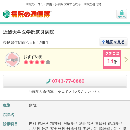
病院の口コミ・評価・評判を検索するなら『病院の通信簿』
病院の通信簿
ログ
イン
近畿大学医学部奈良病院
地図を見る
奈良県生駒市乙田町1248-1
おすすめ度
クチコ
14
件
ミ
0743-77-0880
『病院の通信簿』を見てとお伝えください。
種別
病院
院長名
内科 神経科 精神科 呼吸器科 消化器科 胃腸科 循環器科
診療科目
小児科 外科 整形外科 形成外科 美容外科 脳神経外科 心臓