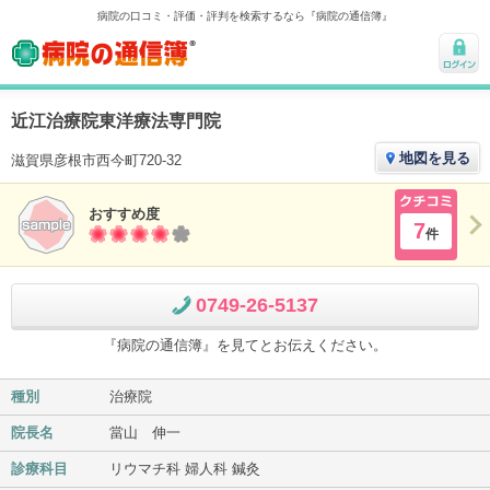
病院の口コミ・評価・評判を検索するなら『病院の通信簿』
病院の通信簿
ログ
イン
近江治療院東洋療法専門院
地図を見る
滋賀県彦根市西今町720-32
おすすめ度
クチコ
7
件
ミ
0749-26-5137
『病院の通信簿』を見てとお伝えください。
種別
治療院
院長名
當山 伸一
診療科目
リウマチ科 婦人科 鍼灸