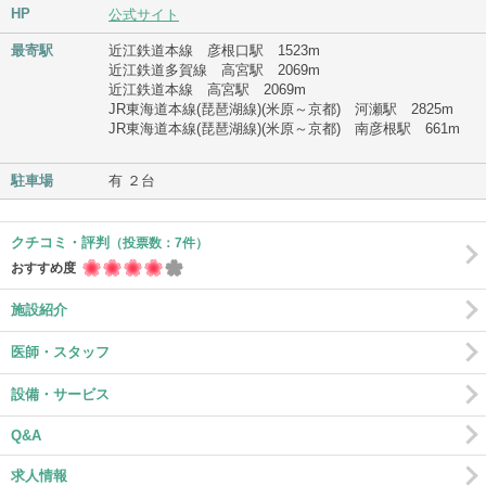
HP
公式サイト
最寄駅
近江鉄道本線 彦根口駅 1523m
近江鉄道多賀線 高宮駅 2069m
近江鉄道本線 高宮駅 2069m
JR東海道本線(琵琶湖線)(米原～京都) 河瀬駅 2825m
JR東海道本線(琵琶湖線)(米原～京都) 南彦根駅 661m
駐車場
有 ２台
クチコミ・評判
（投票数：7件）
おすすめ度
施設紹介
医師・スタッフ
設備・サービス
Q&A
求人情報