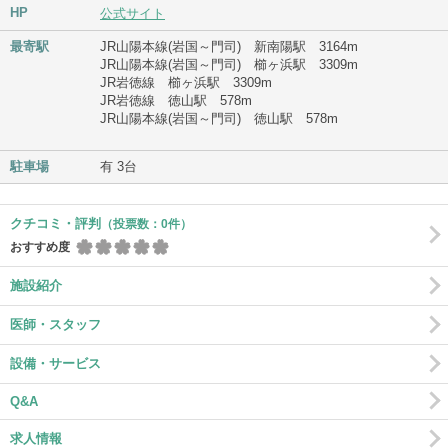
HP
公式サイト
最寄駅
JR山陽本線(岩国～門司) 新南陽駅 3164m
JR山陽本線(岩国～門司) 櫛ヶ浜駅 3309m
JR岩徳線 櫛ヶ浜駅 3309m
JR岩徳線 徳山駅 578m
JR山陽本線(岩国～門司) 徳山駅 578m
駐車場
有 3台
クチコミ・評判
（投票数：0件）
おすすめ度
施設紹介
医師・スタッフ
設備・サービス
Q&A
求人情報