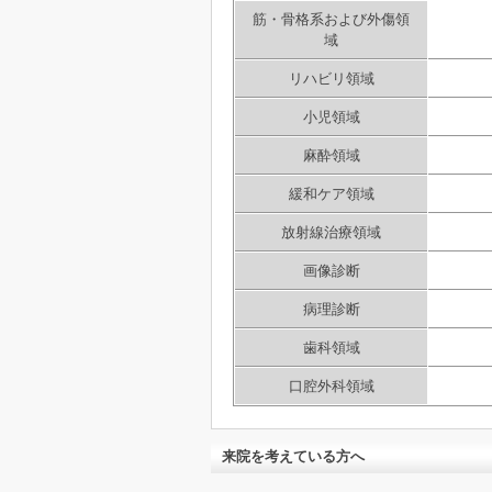
筋・骨格系および外傷領
域
リハビリ領域
小児領域
麻酔領域
緩和ケア領域
放射線治療領域
画像診断
病理診断
歯科領域
口腔外科領域
来院を考えている方へ