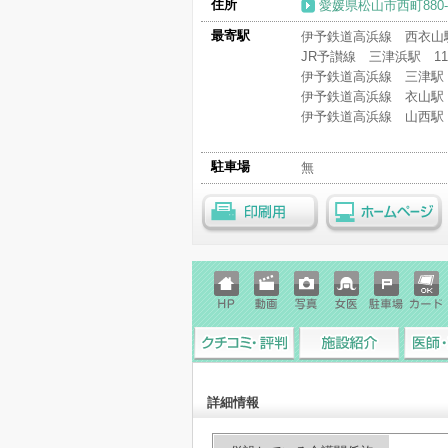
住所
愛媛県松山市西町880
最寄駅
伊予鉄道高浜線 西衣山駅
JR予讃線 三津浜駅 11
伊予鉄道高浜線 三津駅 
伊予鉄道高浜線 衣山駅 
伊予鉄道高浜線 山西駅 
駐車場
無
印刷用
ホームページ
ホーム
動画
写真
女医
駐車場
クレジ
ページ
ットカ
ード
クチコミ・評判
施設紹介
医師・
詳細情報