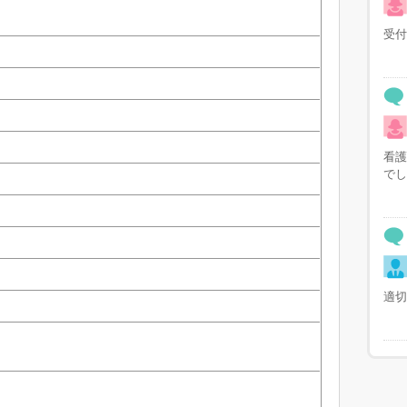
受付
看護
でし
適切