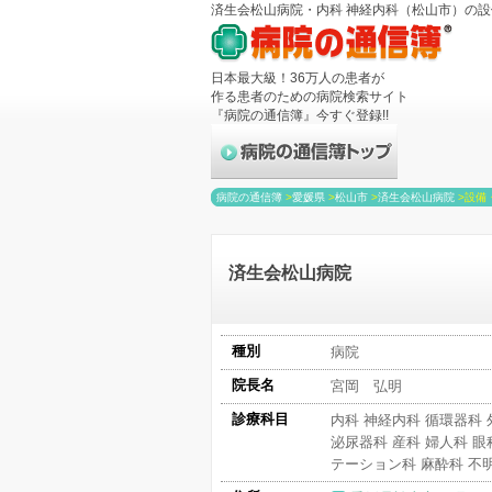
済生会松山病院・内科 神経内科（松山市）の
日本最大級！36万人の患者が
作る患者のための病院検索サイト
『病院の通信簿』今すぐ登録!!
病院の通信簿
>
愛媛県
>
松山市
>
済生会松山病院
>
設備
済生会松山病院
種別
病院
院長名
宮岡 弘明
診療科目
内科 神経内科 循環器科 
泌尿器科 産科 婦人科 眼
テーション科 麻酔科 不