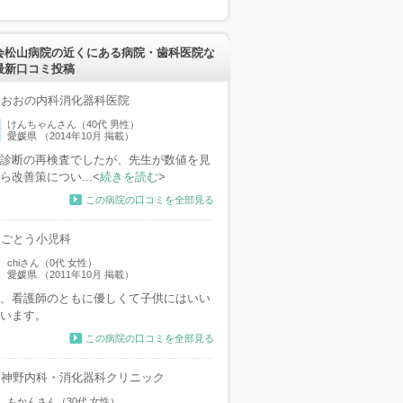
会松山病院の近くにある病院・歯科医院な
最新口コミ投稿
おおの内科消化器科医院
けんちゃんさん（40代 男性）
愛媛県 （2014年10月 掲載）
診断の再検査でしたが、先生が数値を見
ら改善策につい...<
続きを読む
>
この病院の口コミを全部見る
ごとう小児科
chiさん（0代 女性）
愛媛県 （2011年10月 掲載）
、看護師のともに優しくて子供にはいい
います。
この病院の口コミを全部見る
神野内科・消化器科クリニック
もかんさん（30代 女性）