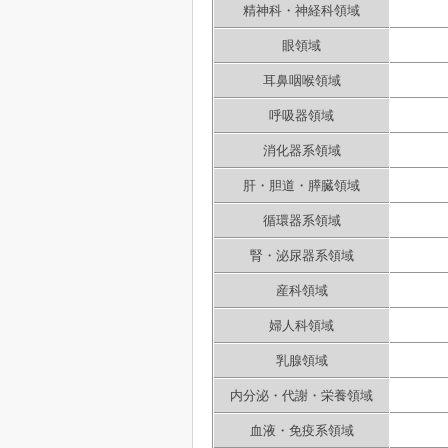
精神科・神経科領域
眼領域
耳鼻咽喉領域
呼吸器領域
消化器系領域
肝・胆道・膵臓領域
循環器系領域
腎・泌尿器系領域
産科領域
婦人科領域
乳腺領域
内分泌・代謝・栄養領域
血液・免疫系領域