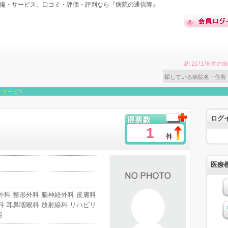
設備・サービス。口コミ・評価・評判なら『病院の通信簿』
約 217178 
・サービス
ログ
1
医療
外科 整形外科 脳神経外科 皮膚科
科 耳鼻咽喉科 放射線科 リハビリ
明