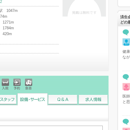
-2
 1047m
74m
済生
1271m
どの
1784m
420m
健康
なが
入院
予約
急患
医師
と思
スタッフ
設備・サービス
Q&A
求人情報