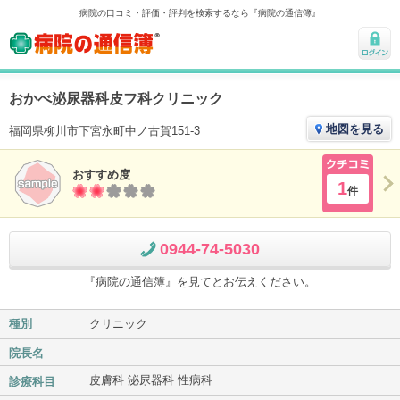
病院の口コミ・評価・評判を検索するなら『病院の通信簿』
病院の通信簿
ログ
イン
おかべ泌尿器科皮フ科クリニック
地図を見る
福岡県柳川市下宮永町中ノ古賀151-3
おすすめ度
クチコ
1
件
ミ
0944-74-5030
『病院の通信簿』を見てとお伝えください。
種別
クリニック
院長名
皮膚科 泌尿器科 性病科
診療科目