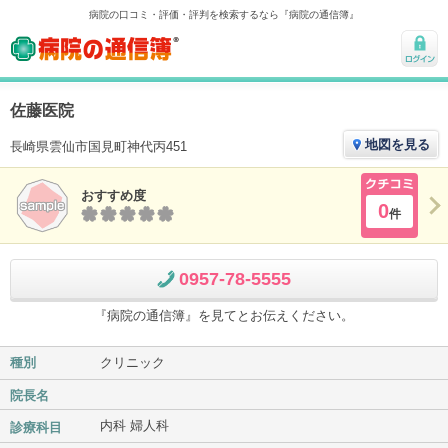
病院の口コミ・評価・評判を検索するなら『病院の通信簿』
病院の通信簿
ログ
イン
佐藤医院
地図を見る
長崎県雲仙市国見町神代丙451
おすすめ度
クチコ
0
件
ミ
0957-78-5555
『病院の通信簿』を見てとお伝えください。
種別
クリニック
院長名
内科 婦人科
診療科目