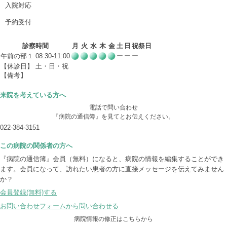
入院対応
予約受付
診察時間
月
火
水
木
金
土
日
祝祭日
午前の部１ 08:30-11:00
ー
ー
ー
【休診日】 土・日・祝
【備考】
来院を考えている方へ
電話で問い合わせ
『病院の通信簿』を見てとお伝えください。
022-384-3151
この病院の関係者の方へ
『病院の通信簿』会員（無料）になると、病院の情報を編集することができ
ます。会員になって、訪れたい患者の方に直接メッセージを伝えてみません
か？
会員登録(無料)する
お問い合わせフォームから問い合わせる
病院情報の修正はこちらから