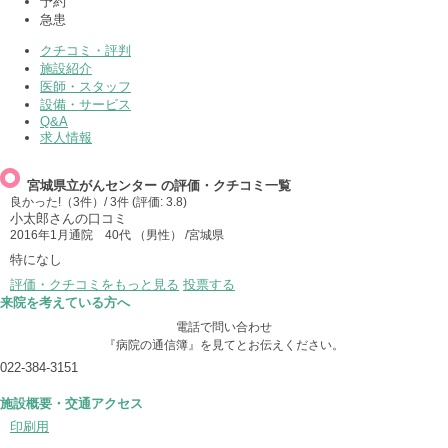
予約
急患
クチコミ・評判
施設紹介
医師・スタッフ
設備・サービス
Q&A
求人情報
宮城県立がんセンター の評価・クチコミ一覧
良かった!（3件）
/ 3件 (評価:
3.8
)
小太郎
さんの口コミ
2016年1月通院
40代 （男性） /宮城県
特になし
評価・クチコミをもっと見る
投票する
来院を考えている方へ
電話で問い合わせ
『病院の通信簿』を見てとお伝えください。
022-384-3151
施設概要・交通アクセス
印刷用