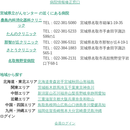
病院情報修正窓口
宮城県立がんセンター の近くにある病院
桑島内科消化器科クリニ
TEL：022-381-5080 宮城県名取市箱塚1-19-35
ック
TEL：022-381-5233 宮城県名取市手倉田字諏訪
たんのクリニック
599の1
那智が丘クリニック
TEL：022-386-5311 宮城県名取市那智が丘4-19-1
TEL：022-384-1883 宮城県名取市手倉田字諏訪
さとうクリニック
565-1
TEL：022-386-2131 宮城県名取市高舘熊野堂字岩
名取熊野堂病院
口下68-1
地域から探す
北海道・東北エリア
北海道
青森
岩手
宮城
秋田
山形
福島
関東エリア
茨城
栃木
群馬
埼玉
千葉
東京
神奈川
中部エリア
新潟
富山
石川
福井
山梨
長野
岐阜
静岡
愛知
近畿エリア
三重
滋賀
京都
大阪
兵庫
奈良
和歌山
中国・四国エリア
鳥取
島根
岡山
広島
山口
徳島
香川
愛媛
高知
九州・沖縄エリア
福岡
佐賀
長崎
熊本
大分
宮崎
鹿児島
沖縄
ログイン
会員ログイン