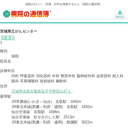
病院の口コミ・評価・評判を検索するなら『病院の通信簿』
病院の通信簿
ログ
イン
宮城県立がんセンター
3
種別
病院
院長名
診療科目
内科 呼吸器科 消化器科 外科 整形外科 脳神経外科 泌尿器科 婦人科
眼科 耳鼻咽喉科 放射線科 麻酔科
住所
宮城県名取市愛島塩手字野田山47-1
最寄駅
JR常磐線(いわき～仙台) 名取駅 1692m
JR東北本線(黒磯～利府・盛岡) 名取駅 1692m
仙台空港線 名取駅 1698m
仙台空港線 杜せきのした駅 2513m
JR東北本線(黒磯～利府・盛岡) 館腰駅 3022m