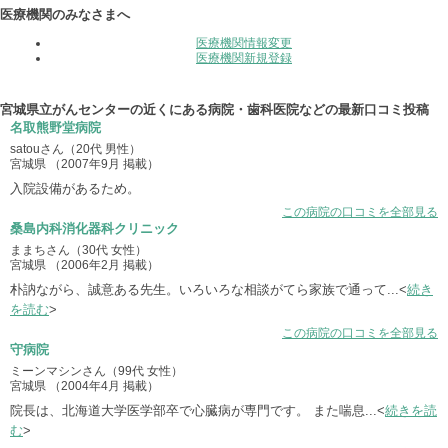
医療機関のみなさまへ
医療機関情報変更
医療機関新規登録
宮城県立がんセンターの近くにある病院・歯科医院などの最新口コミ投稿
名取熊野堂病院
satouさん（20代 男性）
宮城県 （2007年9月 掲載）
入院設備があるため。
この病院の口コミを全部見る
桑島内科消化器科クリニック
ままちさん（30代 女性）
宮城県 （2006年2月 掲載）
朴訥ながら、誠意ある先生。いろいろな相談がてら家族で通って...<
続き
を読む
>
この病院の口コミを全部見る
守病院
ミーンマシンさん（99代 女性）
宮城県 （2004年4月 掲載）
院長は、北海道大学医学部卒で心臓病が専門です。 また喘息...<
続きを読
む
>