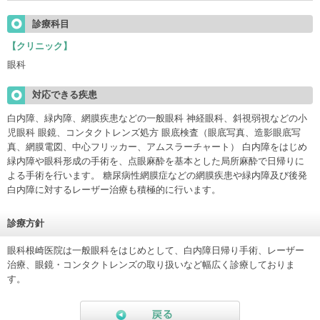
診療科目
【クリニック】 
眼科
対応できる疾患
白内障、緑内障、網膜疾患などの一般眼科 神経眼科、斜視弱視などの小
児眼科 眼鏡、コンタクトレンズ処方 眼底検査（眼底写真、造影眼底写
真、網膜電図、中心フリッカー、アムスラーチャート） 白内障をはじめ
緑内障や眼科形成の手術を、点眼麻酔を基本とした局所麻酔で日帰りに
よる手術を行います。 糖尿病性網膜症などの網膜疾患や緑内障及び後発
白内障に対するレーザー治療も積極的に行います。
診療方針
眼科根崎医院は一般眼科をはじめとして、白内障日帰り手術、レーザー
治療、眼鏡・コンタクトレンズの取り扱いなど幅広く診療しておりま
す。