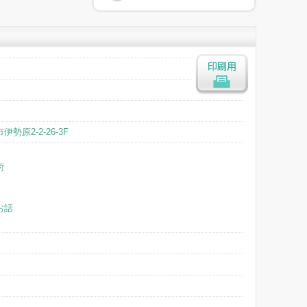
印刷用
勢原2-2-26-3F
術
お話