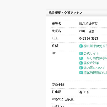
施設概要・交通アクセス
施設名
眼科根崎医院
院長名
根崎 健吾
TEL
0463-97-3533
住所
神奈川県伊勢原市伊
HP
公式サイト
日帰り白内障手
花粉症対策
緑内障について
糖尿病網膜症の
交通手段
駐車場
有 11台
対応できる疾患
お支払い