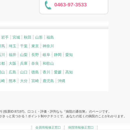
0463-97-3533
岩手
宮城
秋田
山形
福島
群馬
埼玉
千葉
東京
神奈川
石川
福井
山梨
長野
岐阜
静岡
愛知
京都
大阪
兵庫
奈良
和歌山
岡山
広島
山口
徳島
香川
愛媛
高知
長崎
熊本
大分
宮崎
鹿児島
沖縄
(投票ID:87197)。口コミ・評価・評判なら『病院の通信簿』 のページです。
院がきっと見つかる！ポイント制やクチコミで、あなたの近くの病院のことがわかります。
会員情報修正窓口
病院情報修正窓口