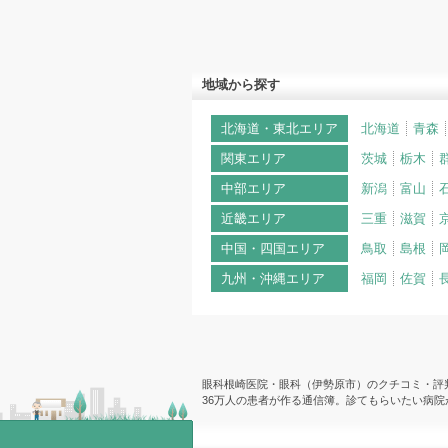
地域から探す
北海道・東北エリア
北海道
青森
関東エリア
茨城
栃木
中部エリア
新潟
富山
近畿エリア
三重
滋賀
中国・四国エリア
鳥取
島根
九州・沖縄エリア
福岡
佐賀
眼科根崎医院・眼科（伊勢原市）のクチコミ・評判 
36万人の患者が作る通信簿。診てもらいたい病