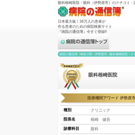
眼科根崎医院・眼科（伊勢原市）のクチコミ・評判
日本最大級！36万人の患者が
作る患者のための病院検索サイト
『病院の通信簿』今すぐ登録!!
病院の通信簿
>
神奈川県
>
伊勢原市
>
眼科根崎医院
>
ク
眼科根崎医院
医療機関アワード 伊勢原市
種別
クリニック
院長名
根崎 健吾
診療科目
眼科