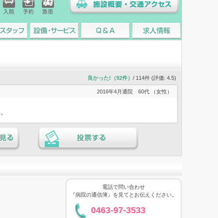
入院
予約
急患
施設概要・交通アクセス
スタッフ
設備・サービス
Q&A
求人情報
良かった!（92件）
/ 114件 (評価:
4.5
)
2016年4月通院
60代 （女性）
寧。
る
投票する
電話で問い合わせ
『病院の通信簿』を見てとお伝えください。
0463-97-3533