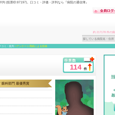
 (投票ID:87197)。口コミ・評価・評判なら『病院の通信簿』
約 217178 
チコミ・批判
>
アンケート用紙による投稿
114
 眼科部門 最優秀賞