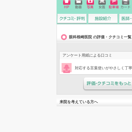
ホーム
動画
写真
女医
駐車場
クレジ
ページ
ットカ
ード
クチコミ・評判
施設紹介
医師・
眼科根崎医院 の評価・クチコミ一覧
アンケート用紙による口コミ
対応する言葉使いがやさしく丁
評価・クチコミをもっと見
来院を考えている方へ