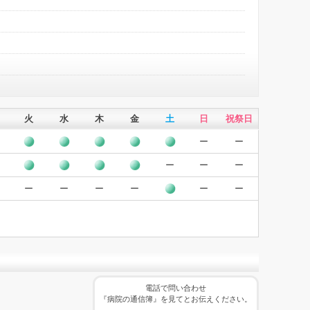
火
水
木
金
土
日
祝祭日
ー
ー
ー
ー
ー
ー
ー
ー
ー
ー
ー
電話で問い合わせ
『病院の通信簿』を見てとお伝えください。