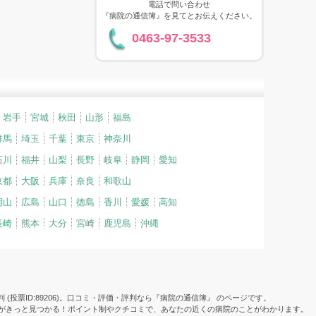
電話で問い合わせ
『病院の通信簿』を見てとお伝えください。
0463-97-3533
岩手
宮城
秋田
山形
福島
群馬
埼玉
千葉
東京
神奈川
石川
福井
山梨
長野
岐阜
静岡
愛知
京都
大阪
兵庫
奈良
和歌山
岡山
広島
山口
徳島
香川
愛媛
高知
長崎
熊本
大分
宮崎
鹿児島
沖縄
(投票ID:89206)。口コミ・評価・評判なら『病院の通信簿』 のページです。
院がきっと見つかる！ポイント制やクチコミで、あなたの近くの病院のことがわかります。