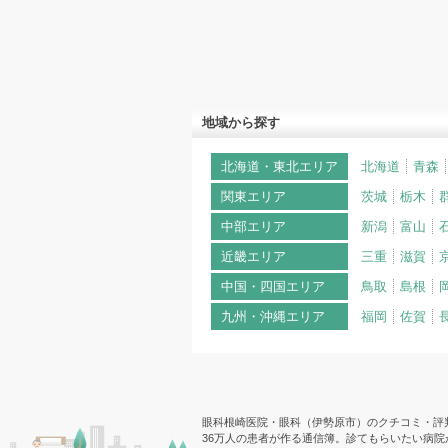
地域から探す
北海道・東北エリア
北海道
青森
関東エリア
茨城
栃木
中部エリア
新潟
富山
近畿エリア
三重
滋賀
中国・四国エリア
鳥取
島根
九州・沖縄エリア
福岡
佐賀
眼科根崎医院・眼科（伊勢原市）のクチコミ・評判 
36万人の患者が作る通信簿。診てもらいたい病