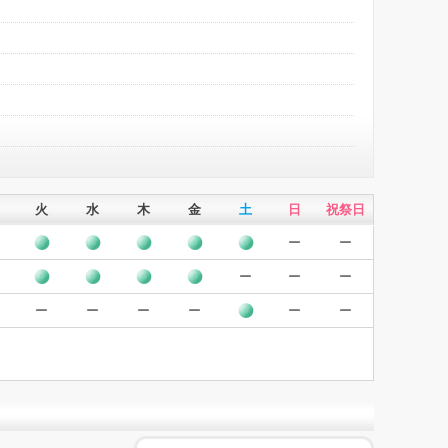
火
水
木
金
土
日
祝祭日
ー
ー
ー
ー
ー
ー
ー
ー
ー
ー
ー