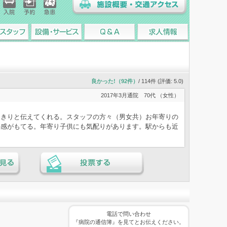
入院
予約
急患
施設概要・交通アクセス
スタッフ
設備・サービス
Q&A
求人情報
良かった!（92件）
/ 114件 (評価:
5.0
)
2017年3月通院
70代 （女性）
っきりと伝えてくれる。スタッフの方々（男女共）お年寄りの
好感がもてる。年寄り子供にも気配りがあります。駅からも近
る
投票する
電話で問い合わせ
『病院の通信簿』を見てとお伝えください。