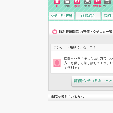
ホーム
動画
写真
女医
駐車場
クレジ
ページ
ットカ
ード
クチコミ・評判
施設紹介
医師・
眼科根崎医院 の評価・クチコミ一覧
アンケート用紙による口コミ
医師もハキハキした話し方では
方にも優しく接し話してくれ、
く便利です。
評価・クチコミをもっと見
来院を考えている方へ