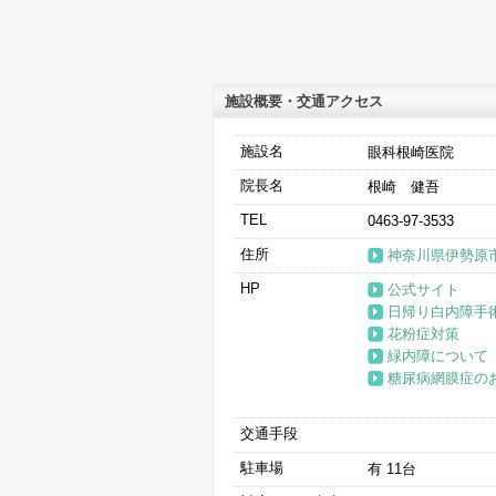
施設概要・交通アクセス
施設名
眼科根崎医院
院長名
根崎 健吾
TEL
0463-97-3533
住所
神奈川県伊勢原市伊
HP
公式サイト
日帰り白内障手
花粉症対策
緑内障について
糖尿病網膜症の
交通手段
駐車場
有 11台