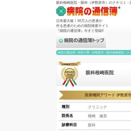
眼科根崎医院・眼科（伊勢原市）のクチコミ・評判
日本最大級！36万人の患者が
作る患者のための病院検索サイト
『病院の通信簿』今すぐ登録!!
病院の通信簿
>
神奈川県
>
伊勢原市
>
眼科根崎医院
>
ク
眼科根崎医院
医療機関アワード 伊勢原市
種別
クリニック
院長名
根崎 健吾
診療科目
眼科