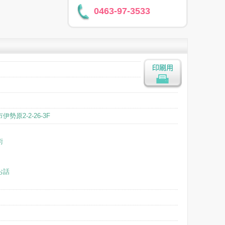
0463-97-3533
印刷用
勢原2-2-26-3F
術
お話