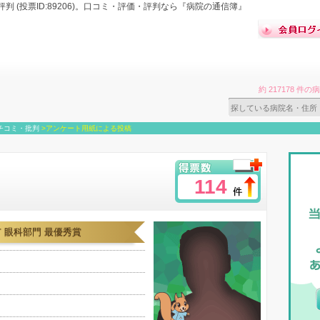
 (投票ID:89206)。口コミ・評価・評判なら『病院の通信簿』
約 217178 
チコミ・批判
>
アンケート用紙による投稿
114
 眼科部門 最優秀賞