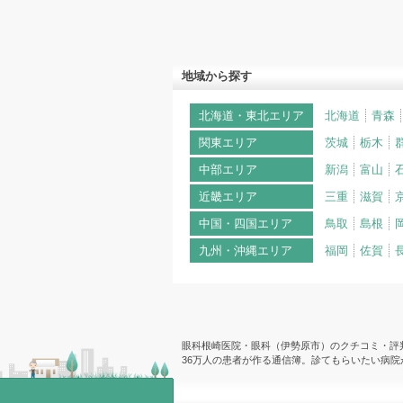
地域から探す
北海道・東北エリア
北海道
青森
関東エリア
茨城
栃木
中部エリア
新潟
富山
近畿エリア
三重
滋賀
中国・四国エリア
鳥取
島根
九州・沖縄エリア
福岡
佐賀
眼科根崎医院・眼科（伊勢原市）のクチコミ・評判 
36万人の患者が作る通信簿。診てもらいたい病