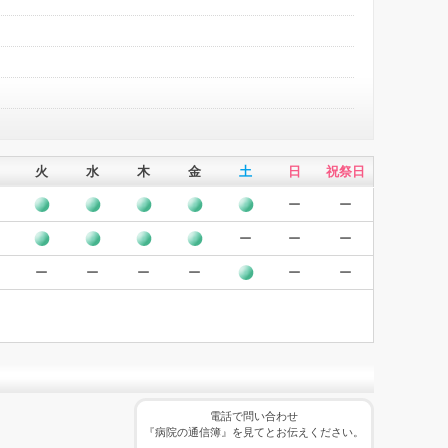
火
水
木
金
土
日
祝祭日
ー
ー
ー
ー
ー
ー
ー
ー
ー
ー
ー
電話で問い合わせ
『病院の通信簿』を見てとお伝えください。