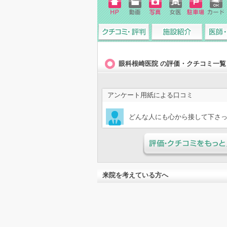
ホーム
動画
写真
女医
駐車場
クレジ
ページ
ットカ
ード
クチコミ・評判
施設紹介
医師・
眼科根崎医院 の評価・クチコミ一覧
アンケート用紙による口コミ
どんな人にも心から接して下さ
評価・クチコミをもっと見
来院を考えている方へ