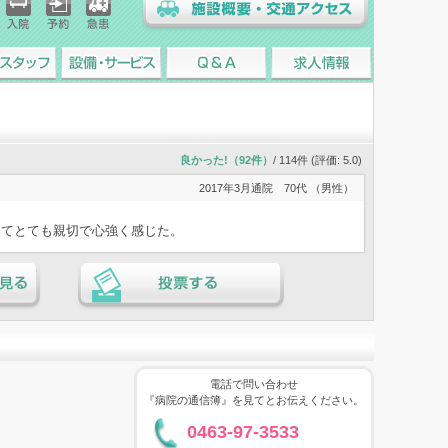
入院
予約
急患
施設概要・交通アクセス
スタッフ
設備・サービス
Q&A
求人情報
良かった!（92件）
/ 114件 (評価:
5.0
)
2017年3月通院
70代 （男性）
ってとても親切で心強く感じた。
る
投票する
電話で問い合わせ
『病院の通信簿』を見てとお伝えください。
0463-97-3533