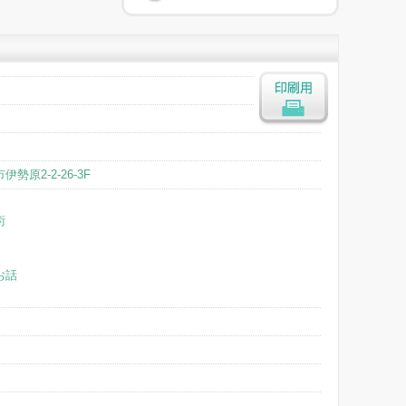
印刷用
勢原2-2-26-3F
術
お話