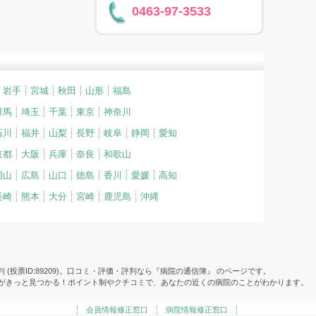
0463-97-3533
岩手
宮城
秋田
山形
福島
群馬
埼玉
千葉
東京
神奈川
石川
福井
山梨
長野
岐阜
静岡
愛知
京都
大阪
兵庫
奈良
和歌山
岡山
広島
山口
徳島
香川
愛媛
高知
長崎
熊本
大分
宮崎
鹿児島
沖縄
(投票ID:89209)。口コミ・評価・評判なら『病院の通信簿』 のページです。
院がきっと見つかる！ポイント制やクチコミで、あなたの近くの病院のことがわかります。
会員情報修正窓口
病院情報修正窓口