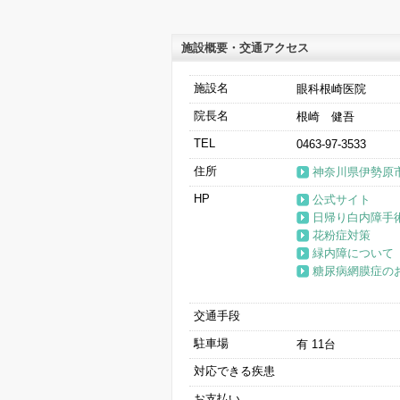
施設概要・交通アクセス
施設名
眼科根崎医院
院長名
根崎 健吾
TEL
0463-97-3533
住所
神奈川県伊勢原市伊
HP
公式サイト
日帰り白内障手
花粉症対策
緑内障について
糖尿病網膜症の
交通手段
駐車場
有 11台
対応できる疾患
お支払い