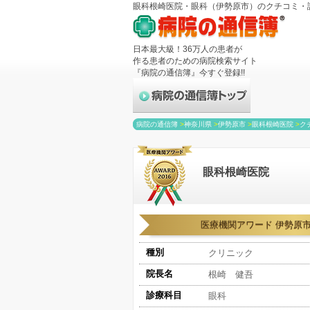
眼科根崎医院・眼科（伊勢原市）のクチコミ・評判
日本最大級！36万人の患者が
作る患者のための病院検索サイト
『病院の通信簿』今すぐ登録!!
病院の通信簿
>
神奈川県
>
伊勢原市
>
眼科根崎医院
>
ク
眼科根崎医院
医療機関アワード 伊勢原市
種別
クリニック
院長名
根崎 健吾
診療科目
眼科