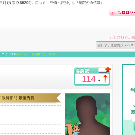
 (投票ID:89209)。口コミ・評価・評判なら『病院の通信簿』
約 217178 
チコミ・批判
>
アンケート用紙による投稿
114
 眼科部門 最優秀賞