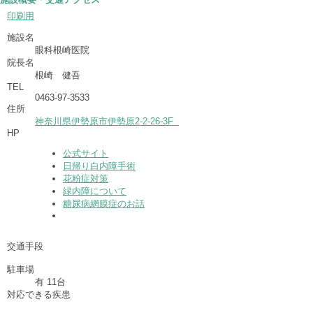
印刷用
施設名
眼科根崎医院
院長名
根崎 健吾
TEL
0463-97-3533
住所
神奈川県伊勢原市伊勢原2-2-26-3F
HP
公式サイト
日帰り白内障手術
花粉症対策
緑内障について
糖尿病網膜症のお話
交通手段
駐車場
有 11台
対応できる疾患