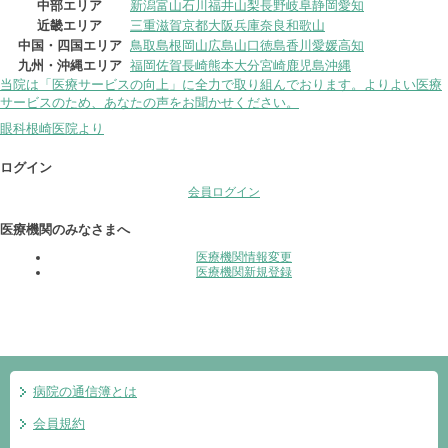
中部エリア
新潟
富山
石川
福井
山梨
長野
岐阜
静岡
愛知
近畿エリア
三重
滋賀
京都
大阪
兵庫
奈良
和歌山
中国・四国エリア
鳥取
島根
岡山
広島
山口
徳島
香川
愛媛
高知
九州・沖縄エリア
福岡
佐賀
長崎
熊本
大分
宮崎
鹿児島
沖縄
当院は「医療サービスの向上」に全力で取り組んでおります。よりよい医療
サービスのため、あなたの声をお聞かせください。
眼科根崎医院より
ログイン
会員ログイン
医療機関のみなさまへ
医療機関情報変更
医療機関新規登録
病院の通信簿とは
会員規約