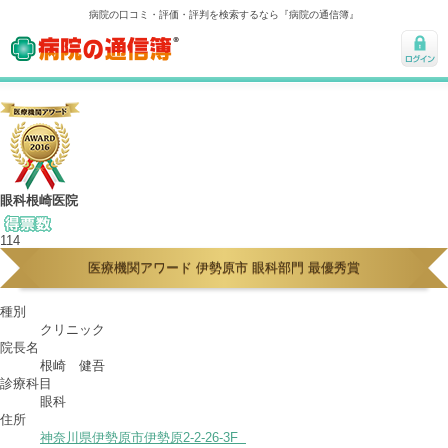
病院の口コミ・評価・評判を検索するなら『病院の通信簿』
病院の通信簿
ログ
イン
眼科根崎医院
114
医療機関アワード 伊勢原市 眼科部門 最優秀賞
種別
クリニック
院長名
根崎 健吾
診療科目
眼科
住所
神奈川県伊勢原市伊勢原2-2-26-3F