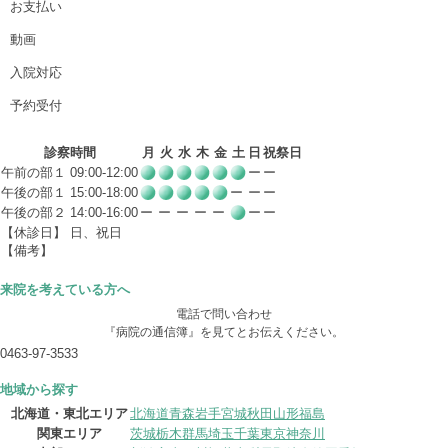
お支払い
動画
入院対応
予約受付
診察時間
月
火
水
木
金
土
日
祝祭日
午前の部１ 09:00-12:00
ー
ー
午後の部１ 15:00-18:00
ー
ー
ー
午後の部２ 14:00-16:00
ー
ー
ー
ー
ー
ー
ー
【休診日】 日、祝日
【備考】
来院を考えている方へ
電話で問い合わせ
『病院の通信簿』を見てとお伝えください。
0463-97-3533
地域から探す
北海道・東北エリア
北海道
青森
岩手
宮城
秋田
山形
福島
関東エリア
茨城
栃木
群馬
埼玉
千葉
東京
神奈川