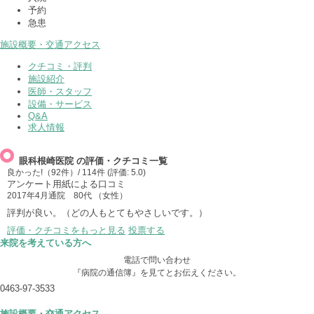
予約
急患
施設概要・交通アクセス
クチコミ・評判
施設紹介
医師・スタッフ
設備・サービス
Q&A
求人情報
眼科根崎医院 の評価・クチコミ一覧
良かった!（92件）
/ 114件 (評価:
5.0
)
アンケート用紙による口コミ
2017年4月通院
80代 （女性）
評判が良い。（どの人もとてもやさしいです。）
評価・クチコミをもっと見る
投票する
来院を考えている方へ
電話で問い合わせ
『病院の通信簿』を見てとお伝えください。
0463-97-3533
施設概要・交通アクセス