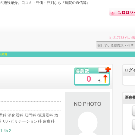
）の施設紹介。口コミ・評価・評判なら『病院の通信簿』
約 217178 
設紹介
ログ
0
医療
児科 消化器科 肛門科 循環器科 放
科 リハビリテーション科 皮膚科
-45-2