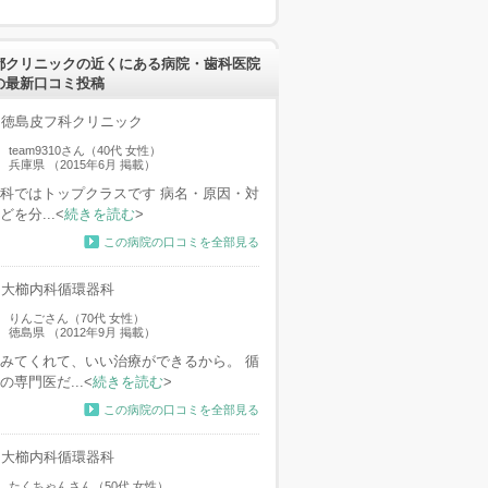
都クリニックの近くにある病院・歯科医院
の最新口コミ投稿
徳島皮フ科クリニック
team9310さん（40代 女性）
兵庫県 （2015年6月 掲載）
科ではトップクラスです 病名・原因・対
どを分...<
続きを読む
>
この病院の口コミを全部見る
大櫛内科循環器科
りんごさん（70代 女性）
徳島県 （2012年9月 掲載）
みてくれて、いい治療ができるから。 循
の専門医だ...<
続きを読む
>
この病院の口コミを全部見る
大櫛内科循環器科
たくちゃんさん（50代 女性）