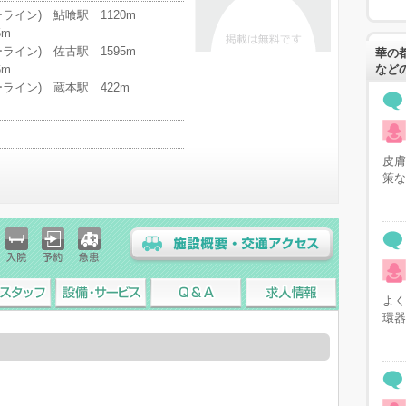
ライン) 鮎喰駅 1120m
5m
ライン) 佐古駅 1595m
華の
6m
など
ライン) 蔵本駅 422m
皮膚
策な
入院
予約
急患
施設概要・交通アクセス
よく
スタッフ
設備・サービス
Q&A
求人情報
環器