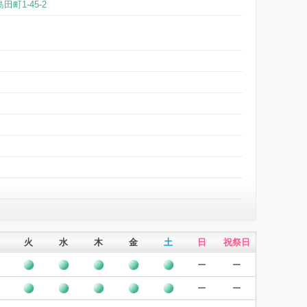
町1-45-2
火
水
木
金
土
日
祝祭日
ー
ー
ー
ー