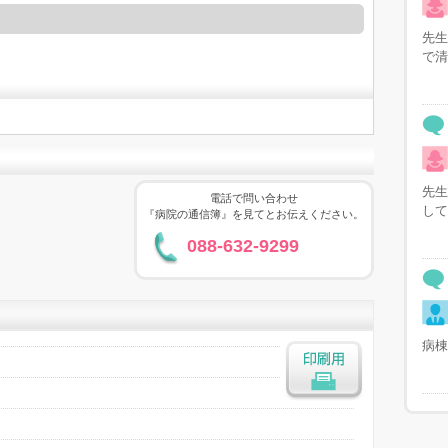
先生
で清
先生
電話で問い合わせ
して
『病院の通信簿』を見てとお伝えください。
088-632-9299
病棟
印刷用