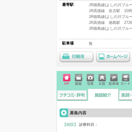
最寄駅
JR徳島線(よしの川ブルー
JR高徳線 佐古駅 159
JR徳島線(よしの川ブルー
JR高徳線 徳島駅 272
JR徳島線(よしの川ブルー
駐車場
無
印刷用
ホームページ
ホーム
動画
写真
女医
駐車場
クレジ
ページ
ットカ
ード
クチコミ・評判
施設紹介
医師・
募集内容
【病院】
診療科目：