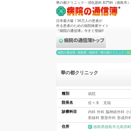
華の都クリニック・消化器科 肛門科（徳島市
日本最大級！36万人の患者が
作る患者のための病院検索サイト
『病院の通信簿』今すぐ登録!!
病院の通信簿
>
徳島県
>
徳島市
>
華の都クリニック
>
施
華の都クリニック
種別
病院
院長名
佐々木 克哉
診療科目
内科 外科 脳神経外科 小
射線科 整形外科 形成外
住所
徳島県徳島市北島田町1